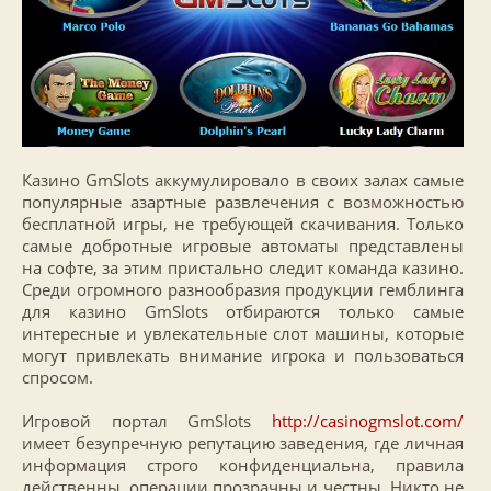
Казино GmSlots аккумулировало в своих залах самые
популярные азартные развлечения с возможностью
бесплатной игры, не требующей скачивания. Только
самые добротные игровые автоматы представлены
на софте, за этим пристально следит команда казино.
Среди огромного разнообразия продукции гемблинга
для казино GmSlots отбираются только самые
интересные и увлекательные слот машины, которые
могут привлекать внимание игрока и пользоваться
спросом.
Игровой портал GmSlots
http://casinogmslot.com/
имеет безупречную репутацию заведения, где личная
информация строго конфиденциальна, правила
действенны, операции прозрачны и честны. Никто не