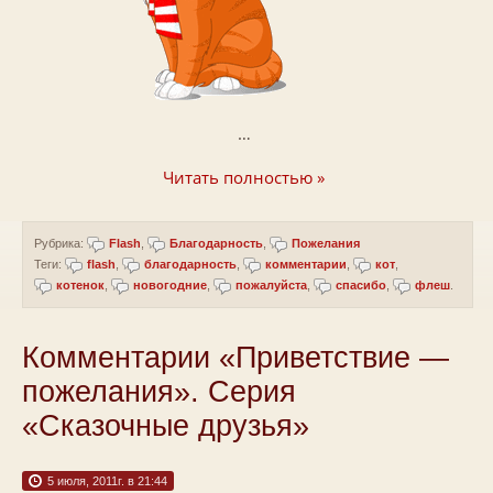
…
Читать полностью »
Рубрика:
Flash
,
Благодарность
,
Пожелания
Теги:
flash
,
благодарность
,
комментарии
,
кот
,
котенок
,
новогодние
,
пожалуйста
,
спасибо
,
флеш
.
Комментарии «Приветствие —
пожелания». Серия
«Сказочные друзья»
5 июля, 2011г. в 21:44