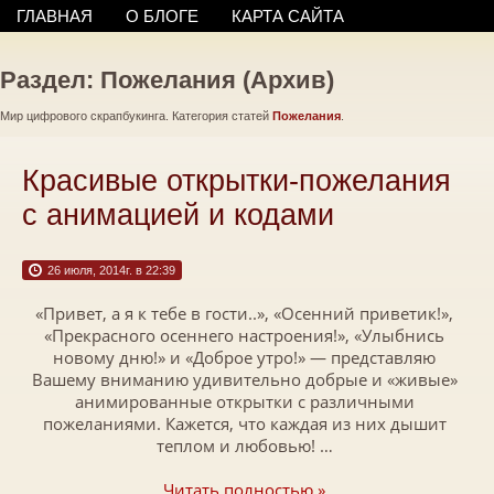
ГЛАВНАЯ
О БЛОГЕ
КАРТА САЙТА
Раздел: Пожелания (Архив)
Мир цифрового скрапбукинга. Категория статей
Пожелания
.
Красивые открытки-пожелания
с анимацией и кодами
26 июля, 2014г. в 22:39
«Привет, а я к тебе в гости..», «Осенний приветик!»,
«Прекрасного осеннего настроения!», «Улыбнись
новому дню!» и «Доброе утро!» — представляю
Вашему вниманию удивительно добрые и «живые»
анимированные открытки с различными
пожеланиями. Кажется, что каждая из них дышит
теплом и любовью! …
Читать полностью »