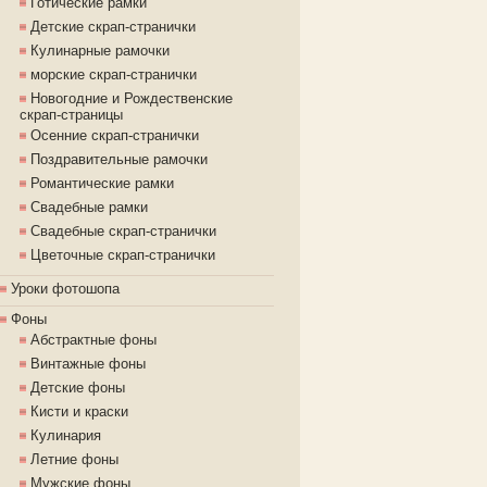
Готические рамки
Детские скрап-странички
Кулинарные рамочки
морские скрап-странички
Новогодние и Рождественские
скрап-страницы
Осенние скрап-странички
Поздравительные рамочки
Романтические рамки
Свадебные рамки
Свадебные скрап-странички
Цветочные скрап-странички
Уроки фотошопа
Фоны
Абстрактные фоны
Винтажные фоны
Детские фоны
Кисти и краски
Кулинария
Летние фоны
Мужские фоны