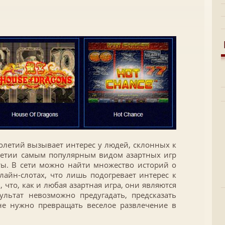
олетий вызывает интерес у людей, склонных к
летии самым популярным видом азартных игр
ы. В сети можно найти множество историй о
айн-слотах, что лишь подогревает интерес к
 что, как и любая азартная игра, они являются
ультат невозможно предугадать, предсказать
не нужно превращать веселое развлечение в