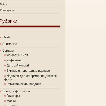
Войти
Регистрация
Рубрики
Flash
Анимашки
Вордарт
wordart к 9 мая
алфавиты
Детский wordart
Зимние и новогодние надписи
Надписи для оформления детских
фото
Романтический вордарт
Все для фотошопа
Глиттеры
Маски