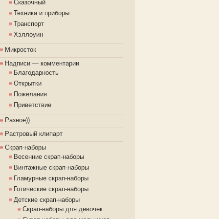
Сказочный
Техника и приборы
Транспорт
Хэллоуин
Микросток
Надписи — комментарии
Благодарность
Открытки
Пожелания
Приветствие
Разное))
Растровый клипарт
Скрап-наборы
Весенние скрап-наборы
Винтажные скрап-наборы
Гламурные скрап-наборы
Готические скрап-наборы
Детские скрап-наборы
Скрап-наборы для девочек