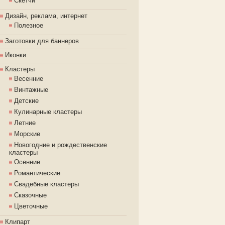
Скетчи
Дизайн, реклама, интернет
Полезное
Заготовки для баннеров
Иконки
Кластеры
Весенние
Винтажные
Детские
Кулинарные кластеры
Летние
Морские
Новогодние и рождественские
кластеры
Осенние
Романтические
Свадебные кластеры
Сказочные
Цветочные
Клипарт