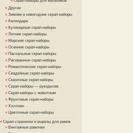
Скрап-наборы для мальчиков
Другие
Зимние и новогодние скрап-наборы
Календари
Кулинарные скрап-наборы
Летние скрап-наборы
Морские скрап-наборы
Осенние скрап-наборы
Пасхальные скрап-наборы
Рисованные скрап-наборы
Романтические скрап-наборы
Свадебные скрап-наборы
Сказочные скрап-наборы
Скрап-наборы — рукоделие
Скрап-наборы с животным
Фруктовые скрап-наборы
Хэллоин
Цветочные скрап-наборы
Скрап-странички и вырезы для рамок
Винтажные рамочки