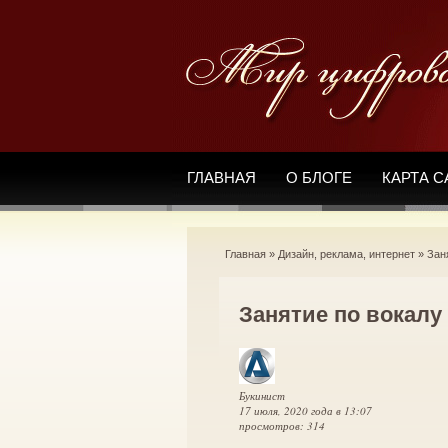
ГЛАВНАЯ
О БЛОГЕ
КАРТА С
Главная
»
Дизайн, реклама, интернет
»
Зан
Занятие по вокалу
Букинист
17 июля, 2020 года в 13:07
просмотров: 314