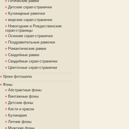
Готические рамки
Детские скрап-странички
Кулинарные рамочки
морские скрап-странички
Новогодние и Рождественские
скрап-страницы
Осенние скрап-странички
Поздравительные рамочки
Романтические рамки
Свадебные рамки
Свадебные скрап-странички
Цветочные скрап-странички
Уроки фотошопа
Фоны
Абстрактные фоны
Винтажные фоны
Детские фоны
Кисти и краски
Кулинария
Летние фоны
Мужские фоны