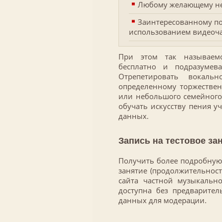
Любому желающему не 
Заинтересованному по
использованием видеоча
При этом так называемо
бесплатно и подразумев
Отрепетировать вокал
определенному торжествен
или небольшого семейного
обучать искусству пения у
данных.
Запись на тестовое за
Получить более подробную 
занятие (продолжительнос
сайта частной музыкальн
доступна без предварите
данных для модерации.