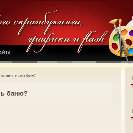
АЙТА
 лучше утеплить баню?
ть баню?