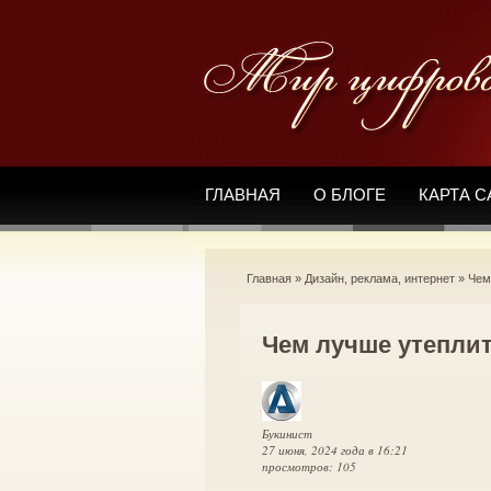
ГЛАВНАЯ
О БЛОГЕ
КАРТА С
Главная
»
Дизайн, реклама, интернет
»
Чем
Чем лучше утепли
Букинист
27 июня, 2024 года в 16:21
просмотров: 105