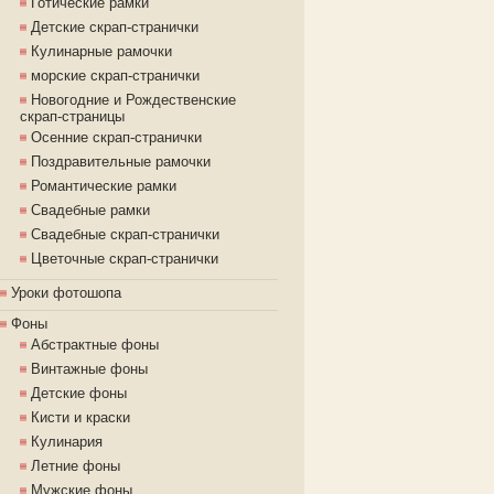
Готические рамки
Детские скрап-странички
Кулинарные рамочки
морские скрап-странички
Новогодние и Рождественские
скрап-страницы
Осенние скрап-странички
Поздравительные рамочки
Романтические рамки
Свадебные рамки
Свадебные скрап-странички
Цветочные скрап-странички
Уроки фотошопа
Фоны
Абстрактные фоны
Винтажные фоны
Детские фоны
Кисти и краски
Кулинария
Летние фоны
Мужские фоны