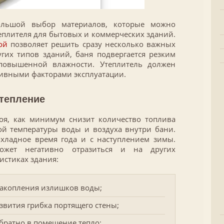
большой выбор материалов, которые можно
теплителя для бытовых и коммерческих зданий.
ой
позволяет решить сразу несколько важных
гих типов зданий, баня подвергается резким
повышенной влажности. Утеплитель должен
ативными факторами эксплуатации.
тепление
оя, как минимум снизит количество топлива
й температуры воды и воздуха внутри бани.
хладное время года и с наступлением зимы.
может негативно отразиться и на других
истиках здания:
накопления излишков воды;
вития грибка портящего стены;
обратно в помещение тепло;