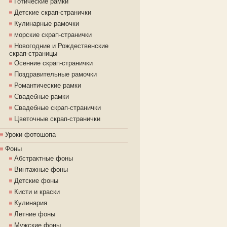
Готические рамки
Детские скрап-странички
Кулинарные рамочки
морские скрап-странички
Новогодние и Рождественские
скрап-страницы
Осенние скрап-странички
Поздравительные рамочки
Романтические рамки
Свадебные рамки
Свадебные скрап-странички
Цветочные скрап-странички
Уроки фотошопа
Фоны
Абстрактные фоны
Винтажные фоны
Детские фоны
Кисти и краски
Кулинария
Летние фоны
Мужские фоны