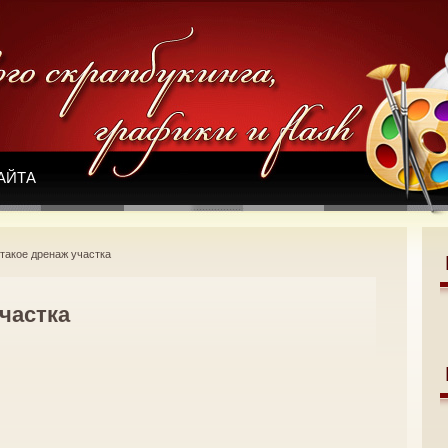
АЙТА
 такое дренаж участка
участка