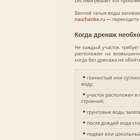
система решает эти пробле
Весной талые воды заливаю
nauchastke.ru
— переходите 
Когда дренаж необх
Не каждый участок требует 
расположен на возвышенно
когда без дренажа не обойт
глинистый или суглин
воду;
участок расположен в 
строений;
грунтовые воды залега
после дождей вода сто
подвал или цокольный