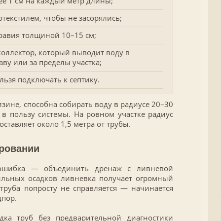
ее 1 см на каждый метр длины;
текстилем, чтобы не засорялись;
гравия толщиной 10–15 см;
коллектор, который выводит воду в
ву или за пределы участка;
ьзя подключать к септику.
зине, способна собирать воду в радиусе 20–30
в пользу системы. На ровном участке радиус
оставляет около 1,5 метра от трубы.
ровании
 ошибка — объединить дренаж с ливневой
ильных осадков ливневка получает огромный
труба попросту не справляется — начинается
дпор.
ка труб без предварительной диагностики