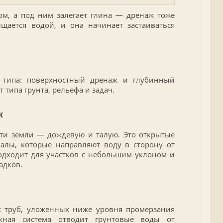
ом, а под ним залегает глина — дренаж тоже
щается водой, и она начинает застаиваться
 типа: поверхностный дренаж и глубинный
 типа грунта, рельефа и задач.
ж
сти земли — дождевую и талую. Это открытые
алы, которые направляют воду в сторону от
одходит для участков с небольшим уклоном и
адков.
х труб, уложенных ниже уровня промерзания
ажная система отводит грунтовые воды от