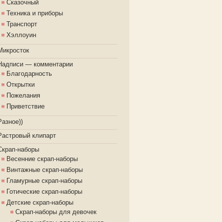
Сказочный
Техника и приборы
Транспорт
Хэллоуин
Микросток
Надписи — комментарии
Благодарность
Открытки
Пожелания
Приветствие
Разное))
Растровый клипарт
Скрап-наборы
Весенние скрап-наборы
Винтажные скрап-наборы
Гламурные скрап-наборы
Готические скрап-наборы
Детские скрап-наборы
Скрап-наборы для девочек