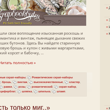
шли свое воплощение изысканная роскошь и
омантика и винтаж, пьянящее дыхание свежих
охших бутонов. Здесь Вы найдете старинную
овую брошь и кулон с живыми маргаритками,
кий корсет и бабочку, …
Читать полностью »
ные скрап-наборы
,
Романтические скрап-наборы
брошь
,
винтаж
,
высококачественные
,
кластер
,
рамки
,
розы
,
романтический
,
скрап-набор
,
циферблат
,
шляпка
,
шпилька
,
штамп
.
ть только миг..»