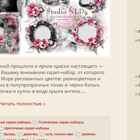
ний прошлого и яркие краски настоящего —
ь Вашему вниманию скрап-набор, от которого
! Море рисованных цветов: разноцветных и
х в полупрозрачных тонах и черно-белых,
очка и кулон в виде крыла ангела, …
Читать полностью »
ые скрап-наборы
,
Готические скрап-наборы
,
Цветочные скрап-наборы
брошь
,
девочка
,
есть только миг
,
записки
,