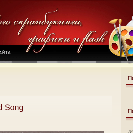
АЙТА
П
d Song
П
Ди