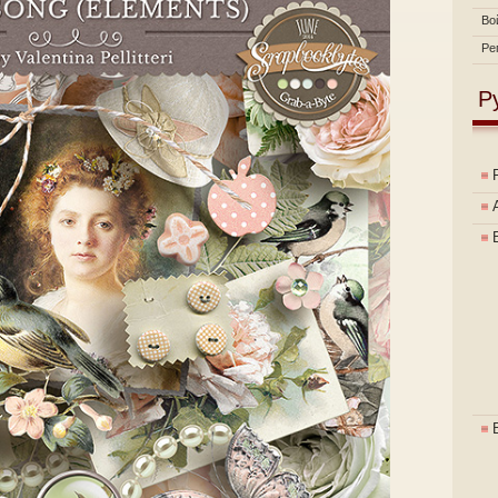
Во
Ре
Р