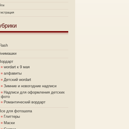
йти
гистрация
убрики
Flash
Анимашки
Вордарт
wordart к 9 мая
алфавиты
Детский wordart
Зимние и новогодние надписи
Надписи для оформления детских
фото
Романтический вордарт
Все для фотошопа
Глиттеры
Маски