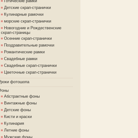
Готические рамки
Детские скрап-странички
Кулинарные рамочки
морские скрап-странички
Новогодние и Рождественские
скрап-страницы
Осенние скрап-странички
Поздравительные рамочки
Романтические рамки
Свадебные рамки
Свадебные скрап-странички
Цветочные скрап-странички
Уроки фотошопа
Фоны
Абстрактные фоны
Винтажные фоны
Детские фоны
Кисти и краски
Кулинария
Летние фоны
Мужские фоны