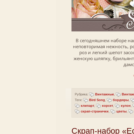
В сегодняшнем наборе на
неповторимая нежность, р
роз и легкий шепот зас
женскую шляпку, брильянт
дамс
Рубрика:
Винтажные
,
Винтаж
Теги:
Bird Song
,
бордюры
,
клипарт
,
корсет
,
кулон
,
скрап-странички
,
цветы
,
Скрап-набор «Ес