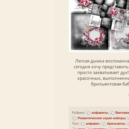
Легкая дымка воспомина
сегодня хочу представит
просто захватывает дух
красочных, выполненны
брильянтовая баб
Рубрика:
алфавиты
,
Винтажн
Романтические скрап-наборы
,
Теги:
алфавит
,
брильянты
,