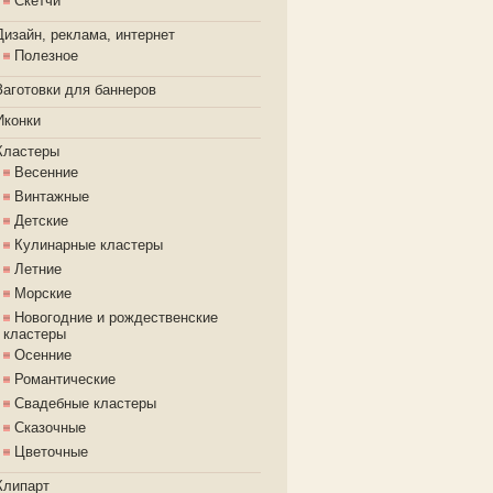
Скетчи
Дизайн, реклама, интернет
Полезное
Заготовки для баннеров
Иконки
Кластеры
Весенние
Винтажные
Детские
Кулинарные кластеры
Летние
Морские
Новогодние и рождественские
кластеры
Осенние
Романтические
Свадебные кластеры
Сказочные
Цветочные
Клипарт