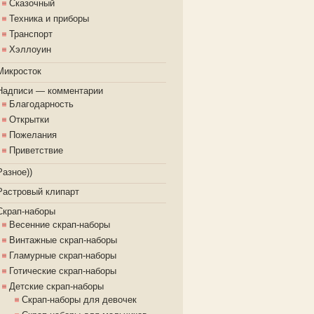
Сказочный
Техника и приборы
Транспорт
Хэллоуин
Микросток
Надписи — комментарии
Благодарность
Открытки
Пожелания
Приветствие
Разное))
Растровый клипарт
Скрап-наборы
Весенние скрап-наборы
Винтажные скрап-наборы
Гламурные скрап-наборы
Готические скрап-наборы
Детские скрап-наборы
Скрап-наборы для девочек