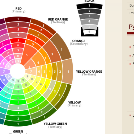
Во
Ре
Р