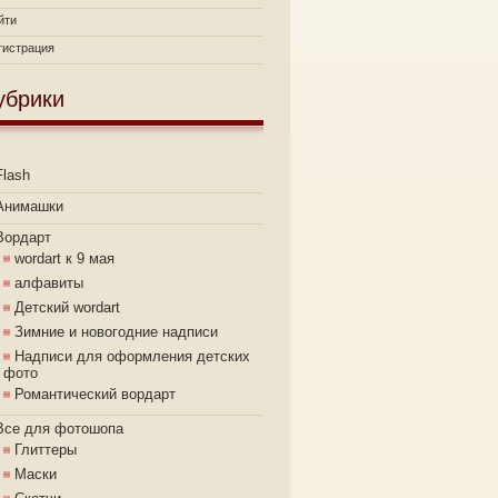
йти
гистрация
убрики
Flash
Анимашки
Вордарт
wordart к 9 мая
алфавиты
Детский wordart
Зимние и новогодние надписи
Надписи для оформления детских
фото
Романтический вордарт
Все для фотошопа
Глиттеры
Маски