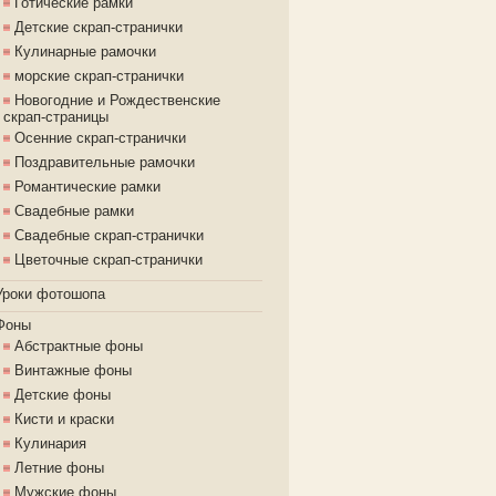
Готические рамки
Детские скрап-странички
Кулинарные рамочки
морские скрап-странички
Новогодние и Рождественские
скрап-страницы
Осенние скрап-странички
Поздравительные рамочки
Романтические рамки
Свадебные рамки
Свадебные скрап-странички
Цветочные скрап-странички
Уроки фотошопа
Фоны
Абстрактные фоны
Винтажные фоны
Детские фоны
Кисти и краски
Кулинария
Летние фоны
Мужские фоны