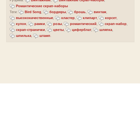
Рубрика:
Винтажные
,
Винтажные скрап-наборы
,
Романтические скрап-наборы
Теги:
Bird Song
,
бордюры
,
брошь
,
винтаж
,
высококачественные
,
кластер
,
клипарт
,
корсет
,
кулон
,
рамки
,
розы
,
романтический
,
скрап-набор
,
скрап-странички
,
цветы
,
циферблат
,
шляпка
,
шпилька
,
штамп
.