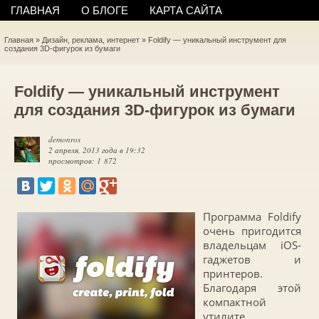
ГЛАВНАЯ
О БЛОГЕ
КАРТА САЙТА
Главная
»
Дизайн, реклама, интернет
»
Foldify — уникальный инструмент для
создания 3D-фигурок из бумаги
Foldify — уникальный инструмент
для создания 3D-фигурок из бумаги
demonros
2 апреля, 2013 года в 19:32
просмотров: 1 872
Программа Foldify
очень пригодится
владельцам iOS-
гаджетов и
принтеров.
Благодаря этой
компактной
утилите,