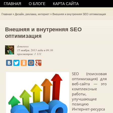
ГЛАВНАЯ
О БЛОГЕ
КАРТА САЙТА
Главная
»
Дизайн, реклама, интернет
»
Внешняя и внутренняя SEO оптимизация
Внешняя и внутренняя SEO
оптимизация
demonros
15 ноября, 2013 года в 09:30
просмотров: 1 111
SEO (поисковая
оптимизация) для
веб-сайта — это
комплексные
работы,
улучшающие
позицию
Интернет-ресурса