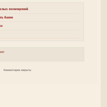
жилых помещений
ть баню
на
рнет
Комментарии закрыты.