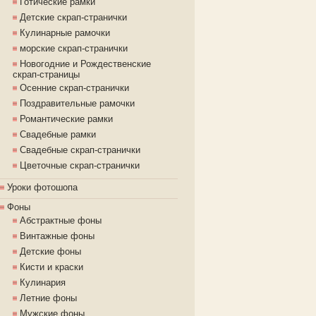
Готические рамки
Детские скрап-странички
Кулинарные рамочки
морские скрап-странички
Новогодние и Рождественские
скрап-страницы
Осенние скрап-странички
Поздравительные рамочки
Романтические рамки
Свадебные рамки
Свадебные скрап-странички
Цветочные скрап-странички
Уроки фотошопа
Фоны
Абстрактные фоны
Винтажные фоны
Детские фоны
Кисти и краски
Кулинария
Летние фоны
Мужские фоны