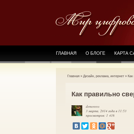
ГЛАВНАЯ
О БЛОГЕ
КАРТА С
Главная
»
Дизайн, реклама, интернет
»
Как
Как правильно све
demonros
3 марта, 2014 года в 11:53
просмотров: 1 416