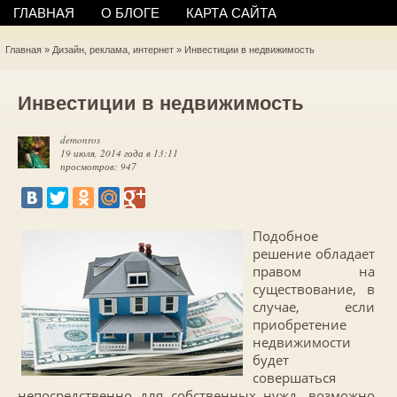
ГЛАВНАЯ
О БЛОГЕ
КАРТА САЙТА
Главная
»
Дизайн, реклама, интернет
»
Инвестиции в недвижимость
Инвестиции в недвижимость
demonros
19 июля, 2014 года в 13:11
просмотров: 947
Подобное
решение обладает
правом на
существование, в
случае, если
приобретение
недвижимости
будет
совершаться
непосредственно для собственных нужд, возможно