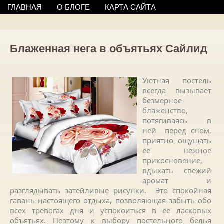
ГЛАВНАЯ
О БЛОГЕ
КАРТА САЙТА
Блаженная нега в объятьях Сайлид
Уютная постель
всегда вызывает
безмерное
блаженство,
потягиваясь в
ней перед сном,
приятно ощущать
ее нежное
прикосновение,
вдыхать свежий
аромат и
разглядывать затейливые рисунки. Это спокойная
гавань настоящего отдыха, позволяющая забыть обо
всех тревогах дня и успокоиться в ее ласковых
объятьях. Поэтому к выбору постельного белья