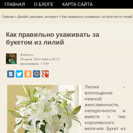
ГЛАВНАЯ
О БЛОГЕ
КАРТА САЙТА
Главная
»
Дизайн, реклама, интернет
»
Как правильно ухаживать за букетом из лилий
Как правильно ухаживать за
букетом из лилий
demonros
29 июля, 2014 года в 20:53
просмотров: 5 930
Лилия –
воплощение
нежной
женственности,
непорочности и
вместе с тем
королевского
величия. Букет из