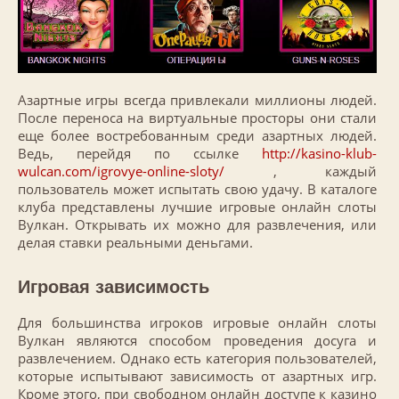
Азартные игры всегда привлекали миллионы людей.
После переноса на виртуальные просторы они стали
еще более востребованным среди азартных людей.
Ведь, перейдя по ссылке
http://kasino-klub-
wulcan.com/igrovye-online-sloty/
, каждый
пользователь может испытать свою удачу. В каталоге
клуба представлены лучшие игровые онлайн слоты
Вулкан. Открывать их можно для развлечения, или
делая ставки реальными деньгами.
Игровая зависимость
Для большинства игроков игровые онлайн слоты
Вулкан являются способом проведения досуга и
развлечением. Однако есть категория пользователей,
которые испытывают зависимость от азартных игр.
Кроме этого, при свободном онлайн доступе к казино