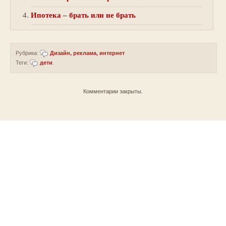
Ипотека – брать или не брать
Рубрика:
Дизайн, реклама, интернет
Теги:
дети
.
Комментарии закрыты.