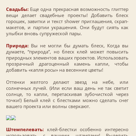
Свадьбы:
Еще одна прекрасная возможность глиттер
вещи делает свадебные проекты! Добавить блеск
горошек, завитки и текст shower приглашения, скрап-
макетов, и партии украшения. Они будут сиять как
улыбки вновь супружеской пары.
Природа:
Вы не могли бы думать блеск, Когда вы
думаете, “природа”, но блеск клей может повысить
природных элементов ваших проектов. Использовать
прозрачный драгоценный камень капли, чтобы
добавить «капля росы» на весенние цветы!
Оттенки желтого делают звезд на небе, или
солнечных лучей. (Или если ваш день не так светит
солнце, то капли, перетаскивая зубочисткой через
точки!) Белый клей с блестками можно сделать снег
вашего проекта или волны сверкают.
Штемпелевать:
клей-блестки особенно интересно
использовать с вашими штампами! Выделить