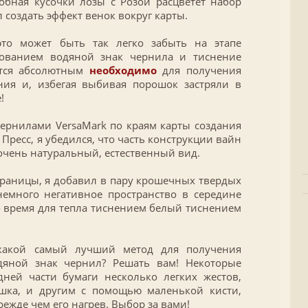
обная кусочки лозы с Розой расцветет набор
л создать эффект венок вокруг карты.
то может быть так легко забыть на этапе
зованием водяной знак чернила и тиснение
ется абсолютным
необходимо
для получения
ения и, избегая выбивая порошок застряли в
!
ернилами VersaMark по краям карты создания
Пресс, я убедился, что часть конструкции вайн
 очень натуральный, естественный вид.
 границы, я добавил в пару крошечных твердых
немного негативное пространство в середине
о время для тепла тиснением белый тиснением
какой самый лучший метод для получения
яной знак чернил? Решать вам! Некоторые
ней части бумаги несколько легких жестов,
шка, и другим с помощью маленькой кисти,
ежде чем его нагрев. Выбор за вами!