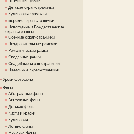
Готические рамки
Детские скрап-странички
Кулинарные рамочки
морские скрап-странички
Новогодние и Рождественские
скрап-страницы
Осенние скрап-странички
Поздравительные рамочки
Романтические рамки
Свадебные рамки
Свадебные скрап-странички
Цветочные скрап-странички
Уроки фотошопа
Фоны
Абстрактные фоны
Винтажные фоны
Детские фоны
Кисти и краски
Кулинария
Летние фоны
Мужские фоны