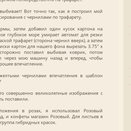
ыбивает! Вот точно так, как я построил мой
сирования с чернилами по трафарету.
ормы, затем добавил один кусок картона на
ое глубокое море умирает автомат для резки
аской трафарет (сторона чернил вверх), а затем
иски картон для нашего фона вырезать 3.75″ х
сторожно поставил выбивая коврик, потом
л через мою машину назад и вперед, чтобы
рошее впечатление.
-желтыми чернилами впечатления в шаблон
?
й-то совершенно великолепные изображения с
ть поставили.
ожения в розах, я использовал Розовый
, и конфеты магазин Розовый. Для листьев я
группа гибридных красок.