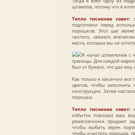
Тогда я взял одну из подр
штампов, потому что я хоте
Тепло тиснение совет:
э
подготовки перед исполь
порошков. Этот шаг явля
чистого, свежего впечатл
места, которые вы не хотите
Я начал штемпелюя с ч
границы. Для каждой марки 
был от бумаги, что дал ему
Как только я закончил все
цветов, чтобы заполнить 
конструкции. Затем настал
порошка.
Тепло тиснение совет:
избытка порошка ваш вод
ремесленники придают зад
чтобы выбить зерен поро
чтобы очистить порошок, пр