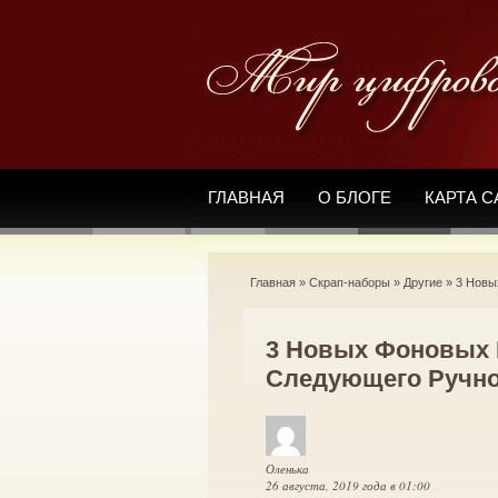
ГЛАВНАЯ
О БЛОГЕ
КАРТА С
Главная
»
Скрап-наборы
»
Другие
»
3 Новы
3 Новых Фоновых 
Следующего Ручно
Оленька
26 августа, 2019 года в 01:00