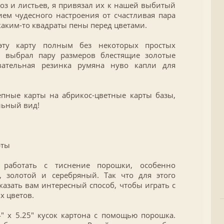
роз и листьев, я привязал их к нашей выбитый
ием чудесного настроения от счастливая пара
каким-то квадраты пены перед цветами.
эту карту полным без некоторых простых
я выбрал пару размеров блестящие золотые
вательная резинка румяна нуво капли для
пные карты на абрикос-цветные карты базы,
льный вид!
рты
работать с тиснение порошки, особенно
, золотой и серебряный. Так что для этого
казать вам интересный способ, чтобы играть с
х цветов.
″ х 5.25″ кусок картона с помощью порошка.