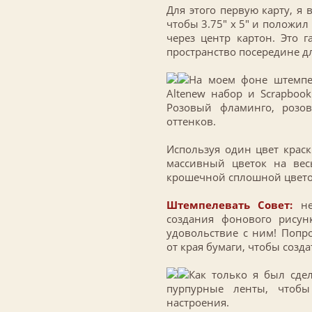
Для этого первую карту, я
чтобы 3.75″ х 5″ и положил
через центр картон. Это г
пространство посередине д
На моем фоне штемпе
Altenew набор и Scrapboo
Розовый фламинго, розов
оттенков.
Используя один цвет краск
массивный цветок на вес
крошечной сплошной цветоч
Штемпелевать Совет:
не
создания фонового рисун
удовольствие с ним! Поп
от края бумаги, чтобы созд
Как только я был сде
пурпурные ленты, чтобы
настроения.