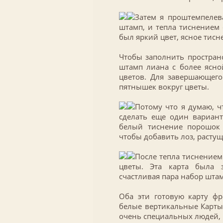
Затем я проштемпелев
штамп, и тепла тиснением 
был яркий цвет, ясное тис
Чтобы заполнить пространс
штамп лиана с более ясн
цветов. Для завершающего
пятнышек вокруг цветы.
Потому что я думаю, ч
сделать еще один вариан
белый тиснение порошок 
чтобы добавить лоз, растущ
После тепла тиснением
цветы. Эта карта была 
счастливая пара набор штам
Оба эти готовую карту ф
белые вертикальные Карты
очень специальных людей, 