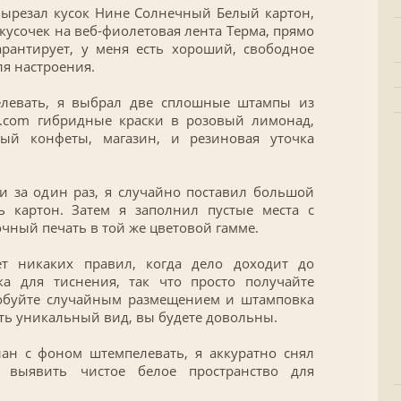
 вырезал кусок Нине Солнечный Белый картон,
 кусочек на веб-фиолетовая лента Терма, прямо
арантирует, у меня есть хороший, свободное
ля настроения.
левать, я выбрал две сплошные штампы из
k.com гибридные краски в розовый лимонад,
ый конфеты, магазин, и резиновая уточка
и за один раз, я случайно поставил большой
ь картон. Затем я заполнил пустые места с
ный печать в той же цветовой гамме.
т никаких правил, когда дело доходит до
ка для тиснения, так что просто получайте
робуйте случайным размещением и штамповка
ать уникальный вид, вы будете довольны.
лан с фоном штемпелевать, я аккуратно снял
 выявить чистое белое пространство для