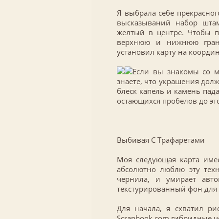
Я выбрала себе прекрасног
высказываний набор шта
желтый в центре. Чтобы 
верхнюю и нижнюю грани
установил карту на координ
Если вы знакомы со м
знаете, что украшения дол
блеск капель и камень пад
остающихся пробелов до это
Выбивая С Трафаретами
Моя следующая карта име
абсолютно люблю эту техн
чернила, и умирает авто
текстурированный фон для
Для начала, я схватил ри
Scrapbook.com гибридные ч