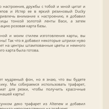
о настроения, дружбы с тобой и мной цитат и
мпов и Истер ее в яркий резиновый Ducky
привлечь внимание к настроению, я добавил
цы тонкой золотой ленты Васи, а затем
ацию розовая карта базы.
ной и моим стилем изготовления карты, вы
жны! Так что я добавил некоторые штрихи нуво
ает на центры штампованные цветы и немного
го карта была готова.
ет мудреный фон, но я знаю, что вы будете
ику. Мы собираемся использовать трафарет,
мат для резки, чтобы получить красочные
 нашей карты!
сунком деко трафарет из Altenew и добавил
ернила непосредственно на трафарет.