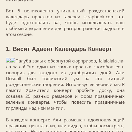
Вот 5 великолепно
уникальный рождественский
календарь проектов из галереи scrapbook.com это
будет вдохновлять вас, чтобы использовать ваш
любимый украшение для распространения радость в
этом сезоне.
1. Висит Адвент Календарь Конверт
Палуба залы с обернутой сюрпризов, falalalala-ла-
ла-ла-ла! Это один из самых простых способов есть
сюрприз для каждого из декабрьских дней. Али
Dosdall был творческий ум за это хитрый
рождественские творения. Используя ее верный мы R
памяти Хранители конверт пробить доску, она
создала 25 разных размеров и форм праздничных
зеленые конверты, чтобы повесить праздничные
гирлянды над ней мантии.
В каждом конверте Али размещен вдохновляющий
праздник, цитата, стих, или видео, чтобы посмотреть,
как семья. Но вы можете заполнить конверты с тем,