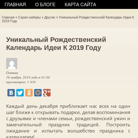
ГЛАВНАЯ
О БЛОГЕ
КАРТА САЙТА
Главная
»
Скрап-наборы
»
Другие
»
Уникальный Рождественский Календарь Идеи К
2019 Году
Уникальный Рождественский
Календарь Идеи К 2019 Году
Оленька
16 ноября, 2019 года в 01:00
просмотров: 1 030
Каждый день декабря приближает нас всех на один
шаг ближе к открывать подарки, делая воспоминания
с друзьями и членами семьи, рождественский ужин и
замечательный праздник традиций. Построить
ожидание и испытать волшебство праздника с
календарем!