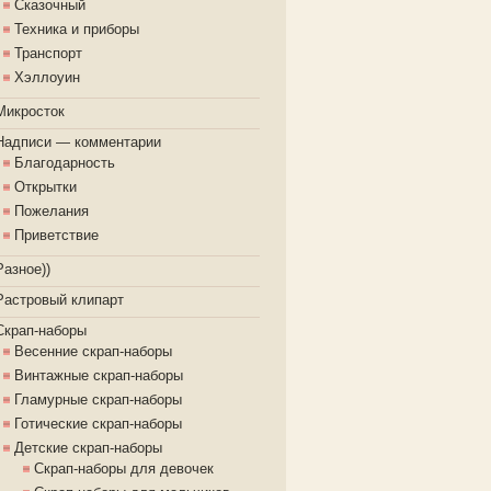
Сказочный
Техника и приборы
Транспорт
Хэллоуин
Микросток
Надписи — комментарии
Благодарность
Открытки
Пожелания
Приветствие
Разное))
Растровый клипарт
Скрап-наборы
Весенние скрап-наборы
Винтажные скрап-наборы
Гламурные скрап-наборы
Готические скрап-наборы
Детские скрап-наборы
Скрап-наборы для девочек