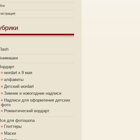
йти
гистрация
убрики
Flash
Анимашки
Вордарт
wordart к 9 мая
алфавиты
Детский wordart
Зимние и новогодние надписи
Надписи для оформления детских
фото
Романтический вордарт
Все для фотошопа
Глиттеры
Маски