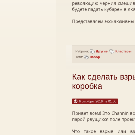
революцию чернил смешива
будете падать кубарем в лю
Представляем эксклюзивный
Рубрика:
Другие
,
Кластеры
Теги:
набор
.
Как сделать вз
коробка
6 октября, 2019г. в 01:00
Привет всем! Это Channin в
парой рвущихся поле проек
Что такое взрыв или вз