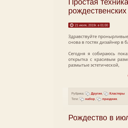
Простая техник
рождественских
21 июля, 2019г. в 01:00
Здравствуйте пронырливые д
снова в гостях дизайнер в б
Сегодня я собираюсь показ
открытка с красивым разм
размытые эстетической,
Рубрика:
Другие
,
Кластеры
Теги:
набор
,
праздник
.
Рождество в ию