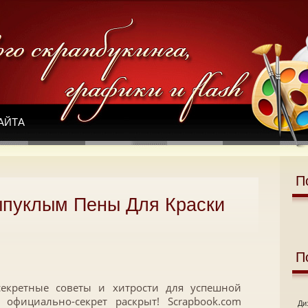
АЙТА
П
пуклым Пены Для Краски
П
екретные советы и хитрости для успешной
 официально-секрет раскрыт! Scrapbook.com
Ди