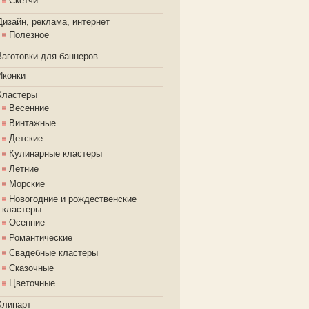
Скетчи
Дизайн, реклама, интернет
Полезное
Заготовки для баннеров
Иконки
Кластеры
Весенние
Винтажные
Детские
Кулинарные кластеры
Летние
Морские
Новогодние и рождественские
кластеры
Осенние
Романтические
Свадебные кластеры
Сказочные
Цветочные
Клипарт