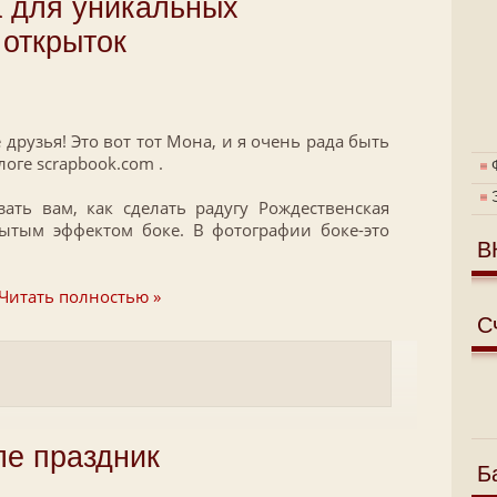
а для уникальных
 открыток
рузья! Это вот тот Мона, и я очень рада быть
логе scrapbook.com .
ать вам, как сделать радугу Рождественская
ытым эффектом боке. В фотографии боке-это
В
Читать полностью »
С
ле праздник
Б