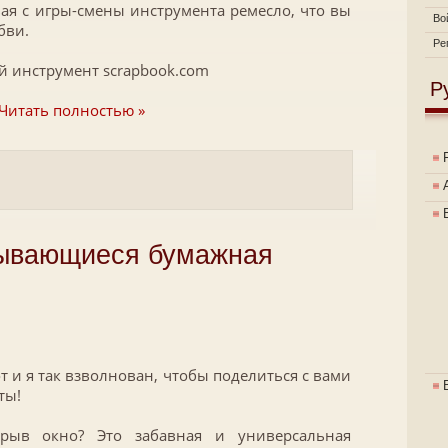
я с игры-смены инструмента ремесло, что вы
Во
бви.
Ре
 инструмент scrapbook.com
Р
Читать полностью »
рывающиеся бумажная
от и я так взволнован, чтобы поделиться с вами
ты!
рыв окно? Это забавная и универсальная