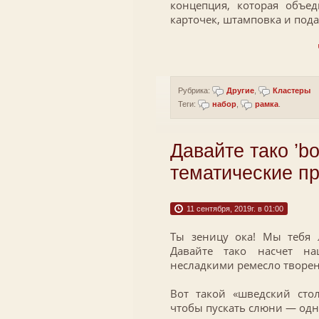
концепция, которая объед
карточек, штамповка и пода
Рубрика:
Другие
,
Кластеры
Теги:
набор
,
рамка
.
Давайте тако ’bo
тематические пр
11 сентября, 2019г. в 01:00
Ты зеницу ока! Мы тебя 
Давайте тако насчет н
несладкими ремесло творени
Вот такой «шведский сто
чтобы пускать слюни — од