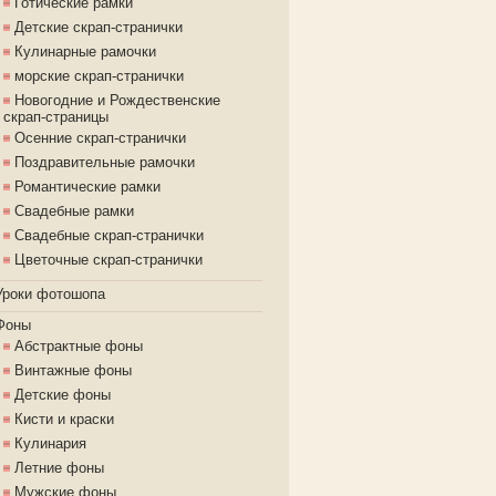
Готические рамки
Детские скрап-странички
Кулинарные рамочки
морские скрап-странички
Новогодние и Рождественские
скрап-страницы
Осенние скрап-странички
Поздравительные рамочки
Романтические рамки
Свадебные рамки
Свадебные скрап-странички
Цветочные скрап-странички
Уроки фотошопа
Фоны
Абстрактные фоны
Винтажные фоны
Детские фоны
Кисти и краски
Кулинария
Летние фоны
Мужские фоны