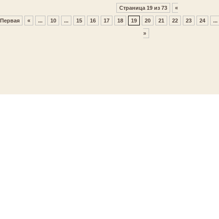
Страница 19 из 73
«
Первая
«
...
10
...
15
16
17
18
19
20
21
22
23
24
...
»